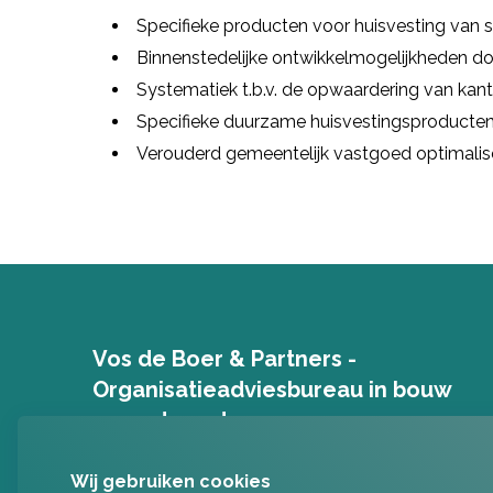
Specifieke producten voor huisvesting van 
Binnenstedelijke ontwikkelmogelijkheden do
Systematiek t.b.v. de opwaardering van ka
Specifieke duurzame huisvestingsproducte
Verouderd gemeentelijk vastgoed optimalis
Vos de Boer & Partners -
Organisatieadviesbureau in bouw
en vastgoed
Willemskade 17B
Wij gebruiken cookies
3016 DL
Rotterdam