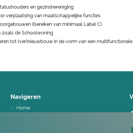
statushouders en gezinshereniging
or verplaatsing van maatschappelijke functies
ntoorgebouwen (bereiken van minimaal Label C)
n zoals de Schoolwoning
eren tot (ver)nieuwbouw in de vorm van een multifunctione
Navigeren
V
Home
Visie & Missie
Diensten