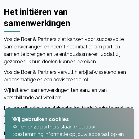
Het initiëren van
samenwerkingen
Vos de Boer & Partners ziet kansen voor succesvolle
samenwerkingen en neemt het initiatief om partijen
samen te brengen en te enthousiasmeren, zodat zij
gezamenlijk hun doelen kunnen bereiken.
Vos de Boer & Partners vervult hierbij afwisselend een
procesmatige en een adviserende rol.
Wij initiëren samenwerkingen ten aanzien van
verschillende activiteiten:
Het ontwikkelen van kleinschalige bedrijfsruimte met een
daaraan gekoppelde oplossing voor een parkeeropgave
Wij gebruiken cookies
voor een ondernemer die zijn droom wil waarmaken;
Wij en onze partners slaan met jouw
Het analyseren van een locatie, waarop diverse plannen
toestemming informatie op jouw apparaat op en