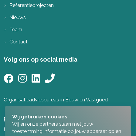
Referentieprojecten
Nieuws
Team
Contact
Volg ons op social media
Organisatieadviesbureau in Bouw en Vastgoed
Wij gebruiken cookies
Privacy-statement
Wij en onze partners slaan met jouw
By
MediaPresentaties
!
toestemming informatie op jouw apparaat op en