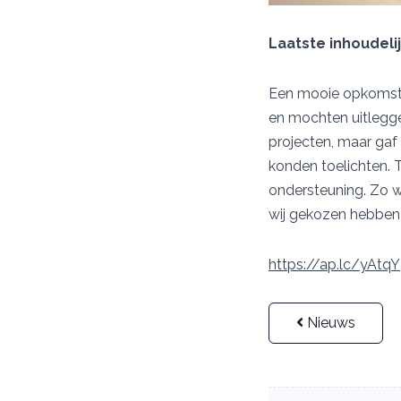
Laatste inhoudeli
Een mooie opkomst b
en mochten uitlegge
projecten, maar ga
konden toelichten. 
ondersteuning. Zo wa
wij gekozen hebben
https://ap.lc/yAtqY
Nieuws