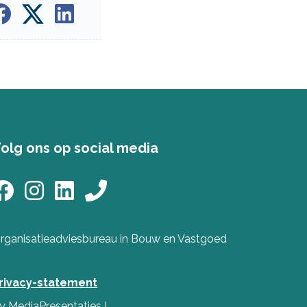
olg ons op social media
rganisatieadviesbureau in Bouw en Vastgoed
rivacy-statement
y
MediaPresentaties
!