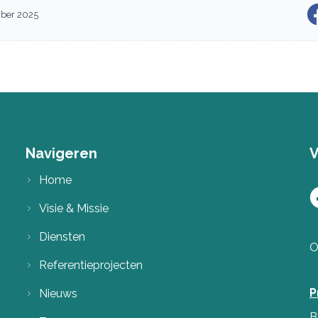
mber 2025
Navigeren
V
Home
Visie & Missie
Diensten
O
Referentieprojecten
P
Nieuws
B