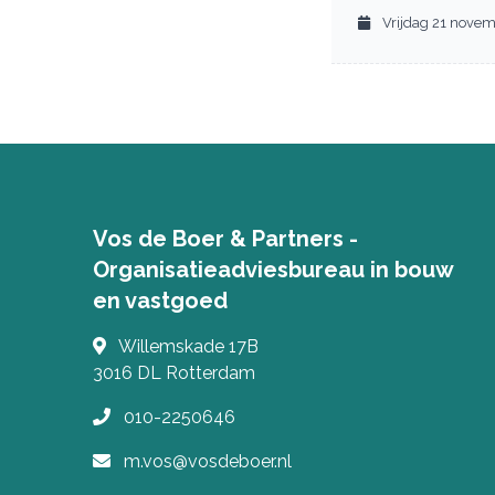
Vrijdag 21 nove
Vos de Boer & Partners -
Organisatieadviesbureau in bouw
en vastgoed
Willemskade 17B
3016 DL
Rotterdam
010-2250646
m.vos@vosdeboer.nl