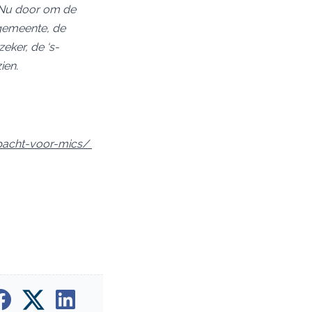
. Nu door om de
 gemeente, de
eker, de ‘s-
ien.
fpacht-voor-mics/