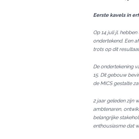
Eerste kavels in 
Op 14 juli jl. heb
ondertekend. Een afs
trots op dit result
De ondertekening v
15. Dit gebouw bevi
de MICS gestalte zal
2 jaar geleden zijn 
ambtenaren, ontwikk
belangrijke stakeho
enthousiasme dat we