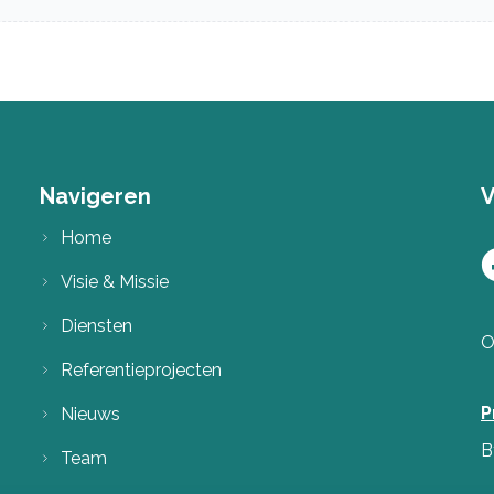
Navigeren
V
Home
Visie & Missie
Diensten
O
Referentieprojecten
P
Nieuws
B
Team