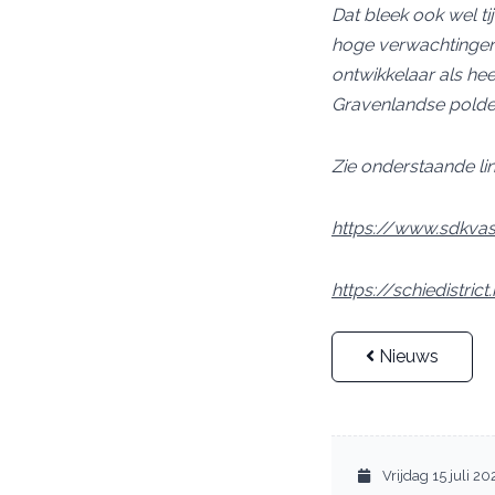
Dat bleek ook wel t
hoge verwachtingen 
ontwikkelaar als he
Gravenlandse polder
Zie onderstaande li
https://www.sdkvas
https://schiedistri
Nieuws
Vrijdag 15 juli 20